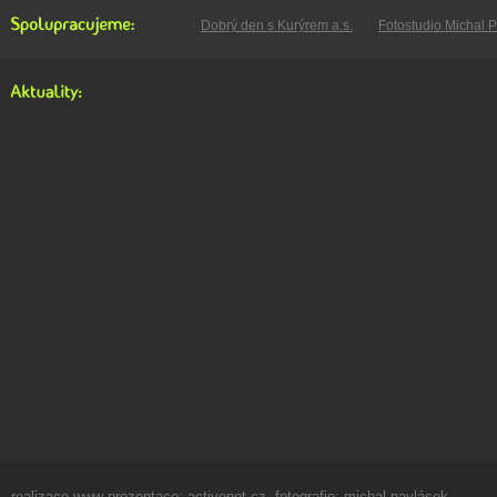
Dobrý den s Kurýrem a.s.
Fotostudio Michal 
realizace www prezentace:
activenet.cz
, fotografie:
michal pavlásek