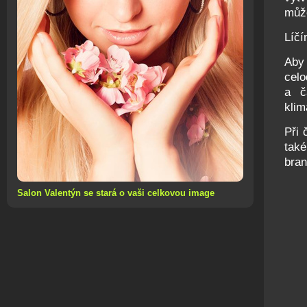
může
Líčí
Aby
cel
a č
klim
Při 
tak
bran
Salon Valentýn se stará o vaši celkovou image