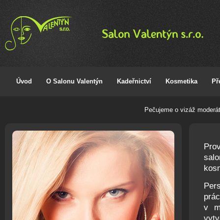
Úvod
O Salonu Valentýn
Kadeřnictví
Kosmetika
Př
Pečujeme o vizáž moderát
Prov
salo
kosm
Pers
prác
v m
vytv